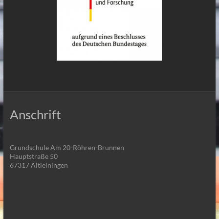
Anschrift
Grundschule Am 20-Röhren-Brunnen
Hauptstraße 50
67317 Altleiningen