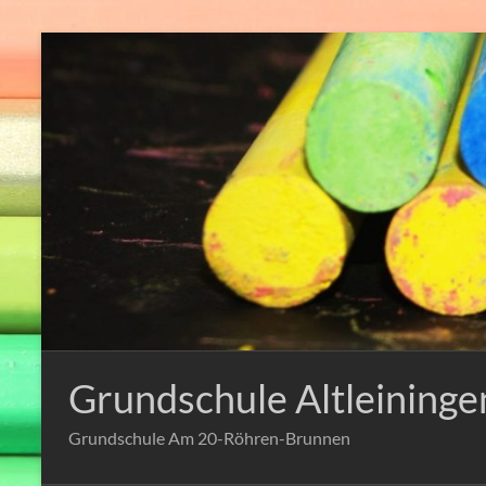
Zum
Inhalt
springen
Grundschule Altleininge
Grundschule Am 20-Röhren-Brunnen