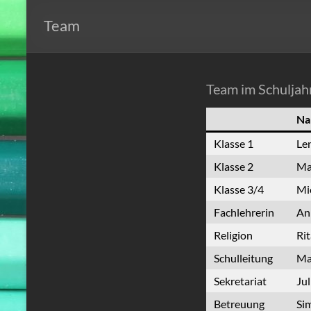
Team
Team im Schulja
Na
Klasse 1
Le
Klasse 2
Ma
Klasse 3/4
Mi
Fachlehrerin
An
Religion
Rit
Schulleitung
Ma
Sekretariat
Jul
Betreuung
Si