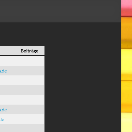
Beiträge
n.de
n.de
de