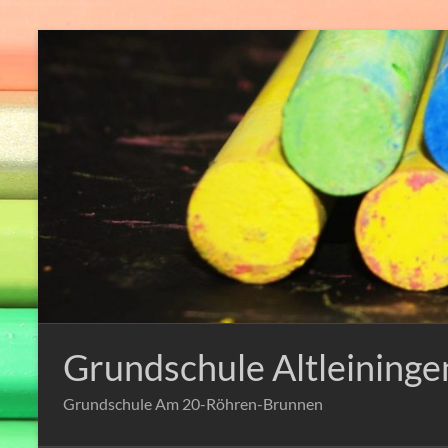
Zum
Inhalt
springen
Grundschule Altleininge
Grundschule Am 20-Röhren-Brunnen