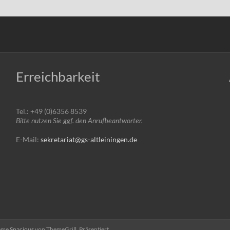
Erreichbarkeit
Tel.: +49 (0)6356 8539
Bitte nutzen Sie ggf. den Anrufbeantworter.
E-Mail:
sekretariat@gs-altleiningen.de
heme
Spacious
von ThemeGrill. Präsentiert