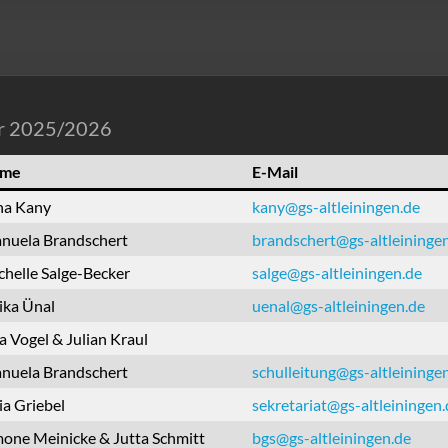
hr 2025/2026
me
E-Mail
na Kany
kany@gs-altleiningen.de
nuela Brandschert
brandschert@gs-altleininge
chelle Salge-Becker
salge@gs-altleiningen.de
ika Ünal
uenal@gs-altleiningen.de
a Vogel & Julian Kraul
nuela Brandschert
schulleitung@gs-altleininge
ia Griebel
sekretariat@gs-altleiningen.
mone Meinicke & Jutta Schmitt
bgs@gs-altleiningen.de