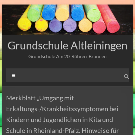
Zum
Inhalt
springen
Grundschule Altleiningen
Grundschule Am 20-Röhren-Brunnen
Menü
Merkblatt „Umgang mit
Erkältungs-/Krankheitssymptomen bei
Kindern und Jugendlichen in Kita und
Schule in Rheinland-Pfalz. Hinweise für